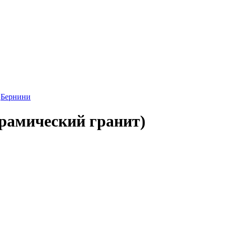
›
Бернини
керамический гранит)