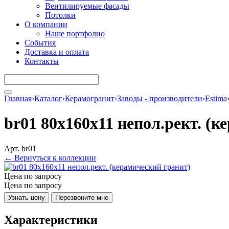
Вентилируемые фасады
Потолки
О компании
Наше портфолио
События
Доставка и оплата
Контакты
Главная
›
Каталог
›
Керамогранит
›
Заводы - производители
›
Estima
br01 80x160x11 непол.рект. (
Арт. br01
← Вернуться к коллекции
Цена по запросу
Цена по запросу
Узнать цену
Перезвоните мне
Характеристики