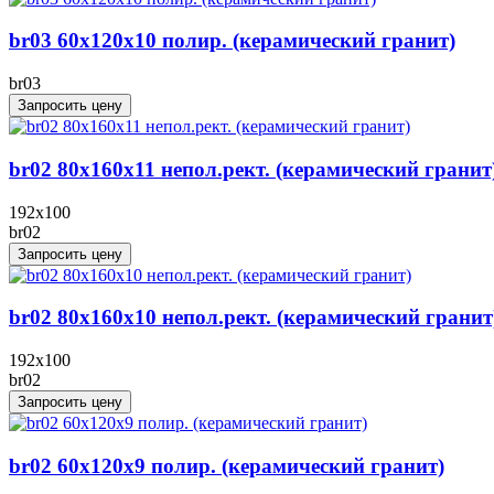
br03 60x120x10 полир. (керамический гранит)
br03
Запросить цену
br02 80x160x11 непол.рект. (керамический гранит
192x100
br02
Запросить цену
br02 80x160x10 непол.рект. (керамический гранит
192x100
br02
Запросить цену
br02 60x120x9 полир. (керамический гранит)