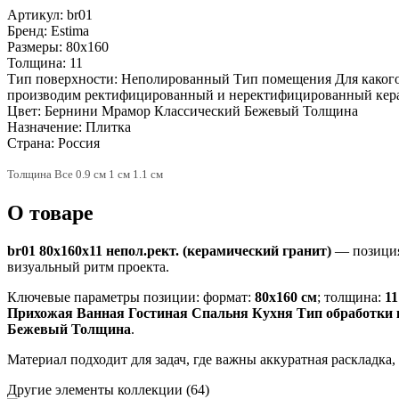
Артикул:
br01
Бренд:
Estima
Размеры:
80x160
Толщина:
11
Тип поверхности:
Неполированный Тип помещения Для какого 
производим ректифицированный и неректифицированный кер
Цвет:
Бернини Мрамор Классический Бежевый Толщина
Назначение:
Плитка
Страна:
Россия
Толщина Все 0.9 см 1 см 1.1 см
О товаре
br01 80x160x11 непол.рект. (керамический гранит)
— позиция
визуальный ритм проекта.
Ключевые параметры позиции: формат:
80x160 см
; толщина:
1
Прихожая Ванная Гостиная Спальня Кухня Тип обработки
Бежевый Толщина
.
Материал подходит для задач, где важны аккуратная раскладка
Другие элементы коллекции
(64)