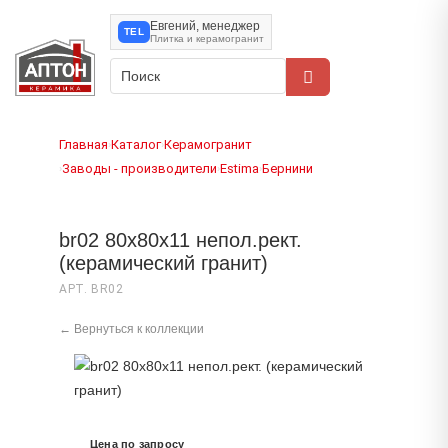
Евгений, менеджер
TEL
Плитка и керамогранит
Главная
Каталог
Керамогранит
›
›
Заводы - производители
Estima
Бернини
›
›
›
br02 80x80x11 непол.рект.
(керамический гранит)
АРТ. BR02
← Вернуться к коллекции
Цена по запросу