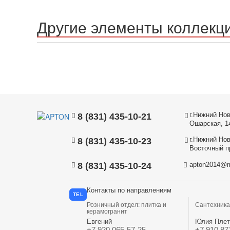
Другие элементы коллекц
г.Нижний Нов
8 (831) 435-10-21
Ошарская, 1
г.Нижний Нов
8 (831) 435-10-23
Восточный пр
8 (831) 435-10-24
apton2014@m
Контакты по направлениям
TEL
Розничный отдел: плитка и
Сантехника
керамогранит
Евгений
Юлия Плет
+7 920 065-57-25
+7 910 87