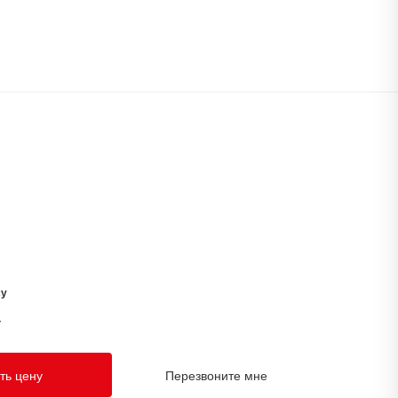
су
у
ть цену
Перезвоните мне