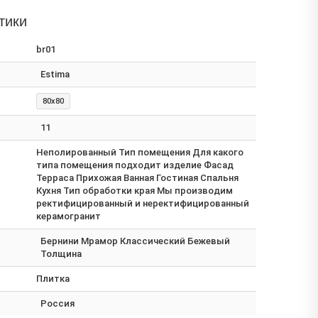
тики
br01
Estima
80x80
11
Неполированный Тип помещения Для какого
типа помещения подходит изделие Фасад
Терраса Прихожая Ванная Гостиная Спальня
Кухня Тип обработки края Мы производим
ректифицированный и неректифицированный
керамогранит
Бернини Мрамор Классический Бежевый
Толщина
Плитка
Россия