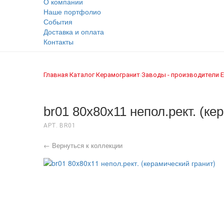
О компании
Наше портфолио
События
Доставка и оплата
Контакты
Главная
Каталог
Керамогранит
Заводы - производители
E
›
›
›
›
br01 80x80x11 непол.рект. (ке
АРТ. BR01
← Вернуться к коллекции