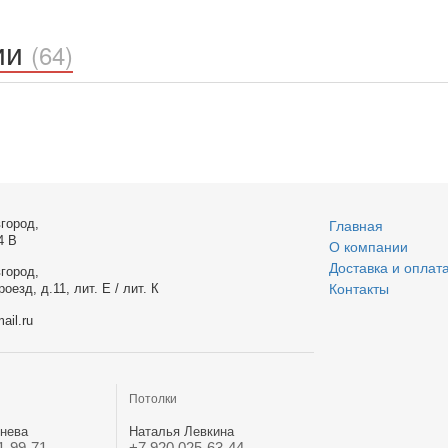
ии
(64)
город,
Главная
4 В
О компании
Доставка и оплат
город,
оезд, д.11, лит. Е / лит. К
Контакты
ail.ru
Потолки
нева
Наталья Левкина
1-99-71
+7 920 025-63-44