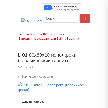
Евгений, менеджер
TEL
Плитка и керамогранит
Главная
Каталог
Керамогранит
›
›
Заводы - производители
Estima
Бернини
›
›
›
br01 80x80x10 непол.рект.
(керамический гранит)
АРТ. BR01
← Вернуться к коллекции
Цена по запросу