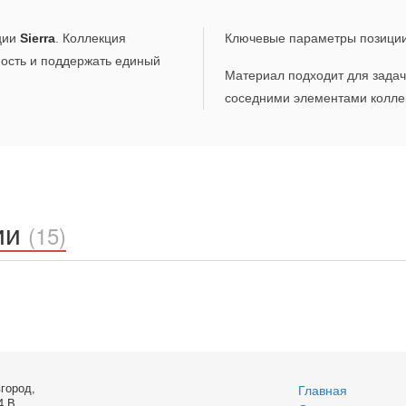
ции
Sierra
. Коллекция
Ключевые параметры позици
ность и поддержать единый
Материал подходит для задач,
соседними элементами коллек
ии
(15)
город,
Главная
4 В