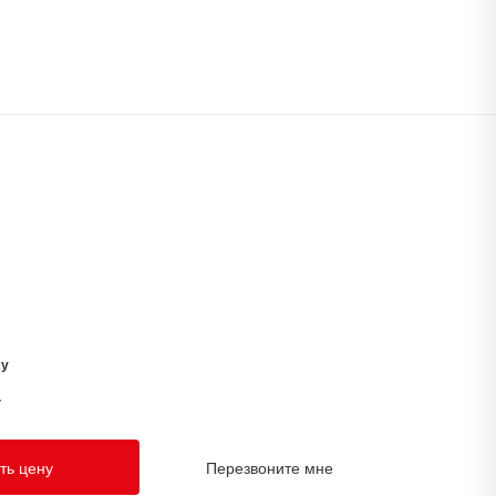
су
у
ть цену
Перезвоните мне