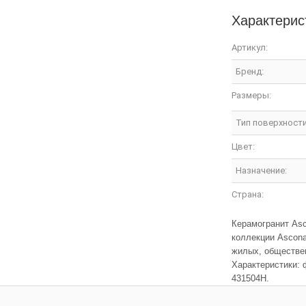
Характерис
Артикул:
Бренд:
Размеры:
Тип поверхности
Цвет:
Назначение:
Страна:
Керамогранит As
коллекции Ascona
жилых, обществен
Характеристики: 
431504H.