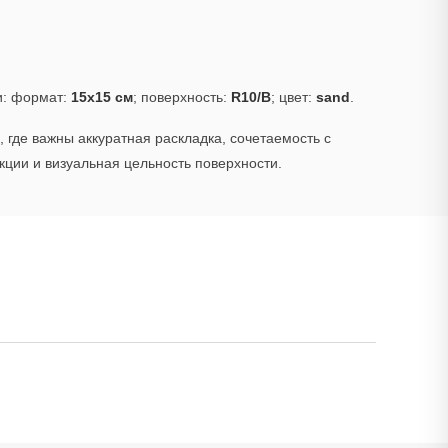
и: формат:
15x15 см
; поверхность:
R10/B
; цвет:
sand
.
 где важны аккуратная раскладка, сочетаемость с
ции и визуальная цельность поверхности.