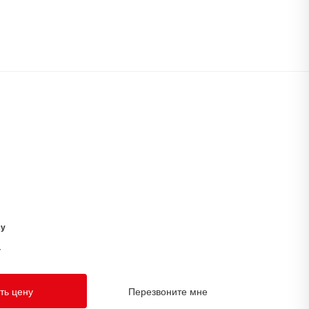
су
у
ть цену
Перезвоните мне