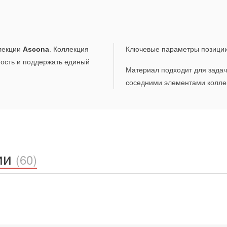
лекции
Ascona
. Коллекция
Ключевые параметры позици
ность и поддержать единый
Материал подходит для задач,
соседними элементами коллек
ии
(60)