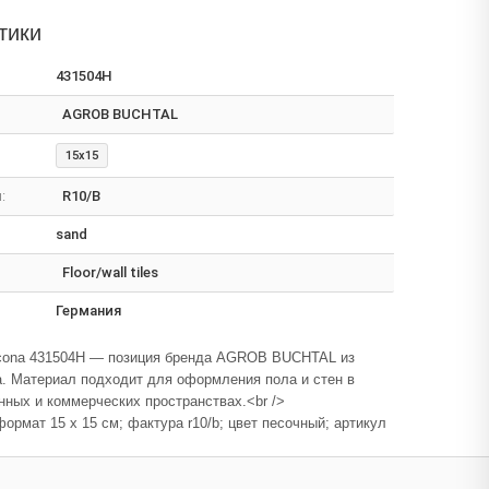
тики
431504H
AGROB BUCHTAL
15x15
:
R10/B
sand
Floor/wall tiles
Германия
cona 431504H — позиция бренда AGROB BUCHTAL из
. Материал подходит для оформления пола и стен в
ных и коммерческих пространствах.<br />
формат 15 x 15 см; фактура r10/b; цвет песочный; артикул