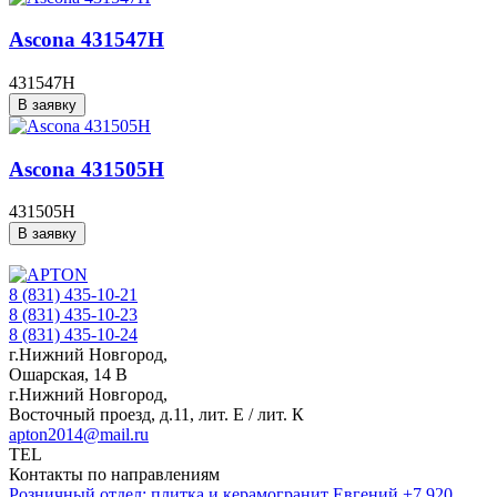
Ascona 431547H
431547H
В заявку
Ascona 431505H
431505H
В заявку
8 (831) 435-10-21
8 (831) 435-10-23
8 (831) 435-10-24
г.Нижний Новгород,
Ошарская, 14 В
г.Нижний Новгород,
Восточный проезд, д.11, лит. Е / лит. К
apton2014@mail.ru
TEL
Контакты по направлениям
Розничный отдел: плитка и керамогранит
Евгений
+7 920