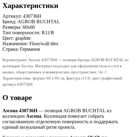
Характеристики
Артикул:
430736H
Бренд:
AGROB BUCHTAL
Размеры:
60x60
Тип поверхности:
R11/B
Цвет:
graphite
Назначение:
Floor/wall tiles
Страна:
Германия
Керамогранит Ascona 430736H — позиция бренда AGROB BUCHTAL из
коллекции Ascona. Материал подходит для оформления пола и стен в
жилых, общественных и коммерческих пространствах.<br />
Характеристики: формат 60 x 60 см; фактура r11/b; цвет графитовый;
артикул 430736H.
О товаре
Ascona 430736H
— позиция AGROB BUCHTAL из
коллекции
Ascona
. Коллекция помогает собрать
согласованную отделочную поверхность и поддержать
единый визуальный ритм проекта.