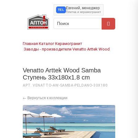
Евгений, менеджер
TEL
Плитка и керамогранит
Главная
Каталог
Керамогранит
›
›
Заводы - производители
Venatto
Arttek Wood
›
›
›
Venatto Arttek Wood Samba
Ступень 33x180x1.8 cm
АРТ. VENATTO-AW-SAMBA-PELDANO-33X180
← Вернуться к коллекции