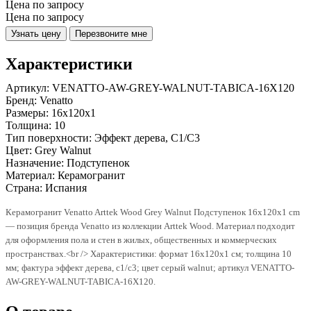
Цена по запросу
Цена по запросу
Узнать цену
Перезвоните мне
Характеристики
Артикул:
VENATTO-AW-GREY-WALNUT-TABICA-16X120
Бренд:
Venatto
Размеры:
16x120x1
Толщина:
10
Тип поверхности:
Эффект дерева, C1/C3
Цвет:
Grey Walnut
Назначение:
Подступенок
Материал:
Керамогранит
Страна:
Испания
Керамогранит Venatto Arttek Wood Grey Walnut Подступенок 16x120x1 cm
— позиция бренда Venatto из коллекции Arttek Wood. Материал подходит
для оформления пола и стен в жилых, общественных и коммерческих
пространствах.<br /> Характеристики: формат 16x120x1 см; толщина 10
мм; фактура эффект дерева, c1/c3; цвет серый walnut; артикул VENATTO-
AW-GREY-WALNUT-TABICA-16X120.