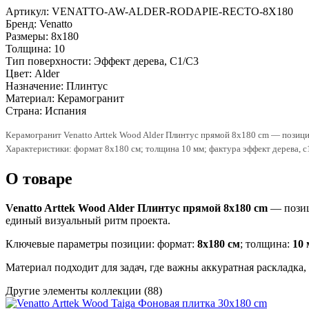
Артикул:
VENATTO-AW-ALDER-RODAPIE-RECTO-8X180
Бренд:
Venatto
Размеры:
8x180
Толщина:
10
Тип поверхности:
Эффект дерева, C1/C3
Цвет:
Alder
Назначение:
Плинтус
Материал:
Керамогранит
Страна:
Испания
Керамогранит Venatto Arttek Wood Alder Плинтус прямой 8x180 cm — позиция
Характеристики: формат 8x180 см; толщина 10 мм; фактура эффект дерева
О товаре
Venatto Arttek Wood Alder Плинтус прямой 8x180 cm
— позиц
единый визуальный ритм проекта.
Ключевые параметры позиции: формат:
8x180 см
; толщина:
10
Материал подходит для задач, где важны аккуратная раскладка
Другие элементы коллекции
(88)