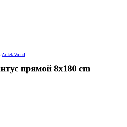
o
›
Arttek Wood
интус прямой 8x180 cm