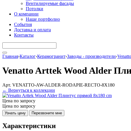
Вентилируемые фасады
Потолки
О компании
Наше портфолио
События
Доставка и оплата
Контакты
Главная
›
Каталог
›
Керамогранит
›
Заводы - производители
›
Venatt
Venatto Arttek Wood Alder Пл
Арт. VENATTO-AW-ALDER-RODAPIE-RECTO-8X180
← Вернуться к коллекции
Цена по запросу
Цена по запросу
Узнать цену
Перезвоните мне
Характеристики