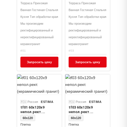
Терраса Прихожая
Терраса Прихожая
Ванная Гостиная Спальня
Ванная Гостиная Спальня
Кухня Тип обработки края
Кухня Тип обработки края
Мы производим
Мы производим
ректифицированный и
ректифицированный и
неректифицированный
неректифицированный
керамогранит
керамогранит
tf01
tf03
Запросить цену
Запросить цену
🇷🇺 Россия
ESTIMA
🇷🇺 Россия
ESTIMA
tf01 60x120x9
tf03 60x120x9
непол.рект.
непол.рект.
(керамический
(керамический
60x120
60x120
гранит)
гранит)
Плитка
Плитка