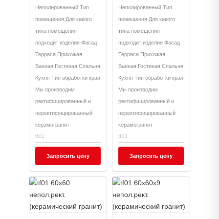
Неполированный Тип
Неполированный Тип
помещения Для какого
помещения Для какого
типа помещения
типа помещения
подходит изделие Фасад
подходит изделие Фасад
Терраса Прихожая
Терраса Прихожая
Ванная Гостиная Спальня
Ванная Гостиная Спальня
Кухня Тип обработки края
Кухня Тип обработки края
Мы производим
Мы производим
ректифицированный и
ректифицированный и
неректифицированный
неректифицированный
керамогранит
керамогранит
tf01
tf03
Запросить цену
Запросить цену