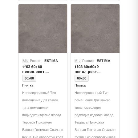
🇷🇺 Россия
ESTIMA
🇷🇺 Россия
ESTIMA
tf03 60x60
tf03 60x60x9
непол.рект.
непол.рект.
(керамический
(керамический
60x60
60x60
гранит)
гранит)
Плитка
Плитка
Неполированный Тип
Неполированный Тип
помещения Для какого
помещения Для какого
типа помещения
типа помещения
подходит изделие Фасад
подходит изделие Фасад
Терраса Прихожая
Терраса Прихожая
Ванная Гостиная Спальня
Ванная Гостиная Спальня
Кухня Тип обработки края
Кухня Тип обработки края