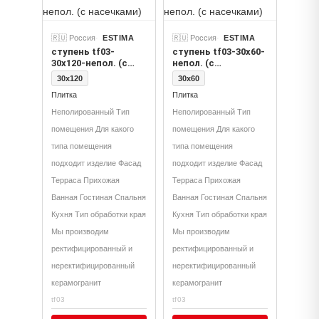
🇷🇺 Россия
ESTIMA
🇷🇺 Россия
ESTIMA
ступень tf03-
ступень tf03-30x60-
30x120-непол. (с
непол. (с
насечками)
насечками)
30x120
30x60
Плитка
Плитка
Неполированный Тип
Неполированный Тип
помещения Для какого
помещения Для какого
типа помещения
типа помещения
подходит изделие Фасад
подходит изделие Фасад
Терраса Прихожая
Терраса Прихожая
Ванная Гостиная Спальня
Ванная Гостиная Спальня
Кухня Тип обработки края
Кухня Тип обработки края
Мы производим
Мы производим
ректифицированный и
ректифицированный и
неректифицированный
неректифицированный
керамогранит
керамогранит
tf03
tf03