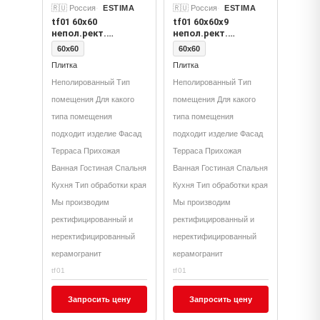
🇷🇺 Россия
ESTIMA
🇷🇺 Россия
ESTIMA
tf01 60x60
tf01 60x60x9
непол.рект.
непол.рект.
(керамический
(керамический
60x60
60x60
гранит)
гранит)
Плитка
Плитка
Неполированный Тип
Неполированный Тип
помещения Для какого
помещения Для какого
типа помещения
типа помещения
подходит изделие Фасад
подходит изделие Фасад
Терраса Прихожая
Терраса Прихожая
Ванная Гостиная Спальня
Ванная Гостиная Спальня
Кухня Тип обработки края
Кухня Тип обработки края
Мы производим
Мы производим
ректифицированный и
ректифицированный и
неректифицированный
неректифицированный
керамогранит
керамогранит
tf01
tf01
Запросить цену
Запросить цену