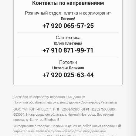
Контакты по направлениям
Розничный отдел: плитка и керамогранит
Евгений
+7 920 065-57-25
Сантехника
Юлия Плетнева
+7 910 871-99-71
Потолки
Наталья Левкина
+7 920 025-63-44
Согласие на обработку персональных данных
Политика обработки персональных данных
Cookie-policy
Реквизиты
ООО "АПТОН ИНВЕСТ", ИНН 5258140386, ОГРН 1175275088680,
603064, Нижегородская область, г. Нижний Новгород, Восточный
проезд, д. 11, литер Е, офис 5
Информация о товарах, наличии и ценах на сайте носит справочный
характер и не является публичной офертой, определяемой