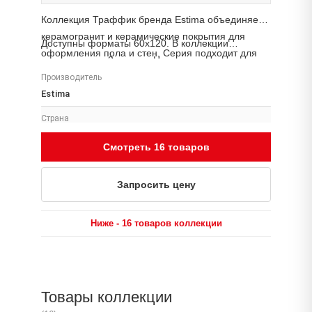
Коллекция Траффик бренда Estima объединяет
керамогранит и керамические покрытия для
Доступны форматы 60x120. В коллекции
оформления пола и стен. Серия подходит для
представлено 2 товара. Наличие, цену и сроки
жилых интерьеров, общественных пространств и
поставки уточняйте у менеджера «Аптон».
Производитель
коммерческих проектов.
Estima
Страна
Россия
Смотреть 16 товаров
Размеры
60x120, 60x60, 30x60, 30x120, 7x60
Запросить цену
Поверхность
Неполированный Тип помещения Для какого типа
Ниже - 16 товаров коллекции
помещения подходит изделие Фасад Терраса
Прихожая Ванная Гостиная Спальня Кухня Тип
обработки края Мы производим
ректифицированный и неректифицированный
Товары коллекции
керамогранит