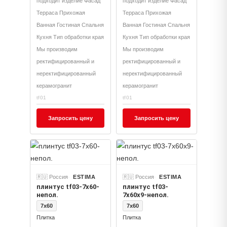
подходит изделие Фасад
подходит изделие Фасад
Терраса Прихожая
Терраса Прихожая
Ванная Гостиная Спальня
Ванная Гостиная Спальня
Кухня Тип обработки края
Кухня Тип обработки края
Мы производим
Мы производим
ректифицированный и
ректифицированный и
неректифицированный
неректифицированный
керамогранит
керамогранит
tf01
tf01
Запросить цену
Запросить цену
🇷🇺 Россия
ESTIMA
🇷🇺 Россия
ESTIMA
плинтус tf03-7x60-
плинтус tf03-
непол.
7x60x9-непол.
7x60
7x60
Плитка
Плитка