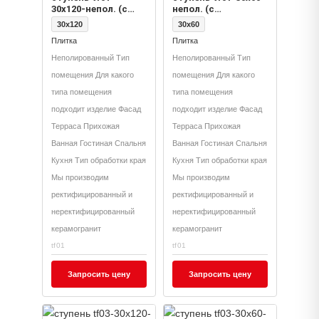
30x120-непол. (с
непол. (с
насечками)
насечками)
30x120
30x60
Плитка
Плитка
Неполированный Тип
Неполированный Тип
помещения Для какого
помещения Для какого
типа помещения
типа помещения
подходит изделие Фасад
подходит изделие Фасад
Терраса Прихожая
Терраса Прихожая
Ванная Гостиная Спальня
Ванная Гостиная Спальня
Кухня Тип обработки края
Кухня Тип обработки края
Мы производим
Мы производим
ректифицированный и
ректифицированный и
неректифицированный
неректифицированный
керамогранит
керамогранит
tf01
tf01
Запросить цену
Запросить цену