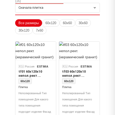
(16)
Толщина
Сначала плитка
9, 10
Применение
Все размеры
60x120
60x60
30x60
Плитка
30x120
7x60
Цвет
Траффик Цемент Лофт Серый Толщина
🇷🇺 Россия
ESTIMA
🇷🇺 Россия
ESTIMA
tf01 60x120x10
tf03 60x120x10
непол.рект.
непол.рект.
(керамический
(керамический
60x120
60x120
гранит)
гранит)
Плитка
Плитка
Неполированный Тип
Неполированный Тип
помещения Для какого
помещения Для какого
типа помещения
типа помещения
подходит изделие Фасад
подходит изделие Фасад