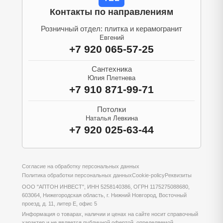
Контакты по направлениям
Розничный отдел: плитка и керамогранит
Евгений
+7 920 065-57-25
Сантехника
Юлия Плетнева
+7 910 871-99-71
Потолки
Наталья Левкина
+7 920 025-63-44
Согласие на обработку персональных данных
Политика обработки персональных данных
Cookie-policy
Реквизиты
ООО "АПТОН ИНВЕСТ", ИНН 5258140386, ОГРН 1175275088680,
603064, Нижегородская область, г. Нижний Новгород, Восточный
проезд, д. 11, литер Е, офис 5
Информация о товарах, наличии и ценах на сайте носит справочный
характер и не является публичной офертой, определяемой