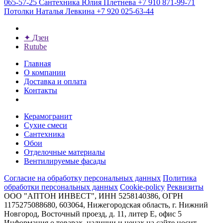
065-57-25
Сантехника
Юлия Плетнева
+7 910 871-99-71
Потолки
Наталья Левкина
+7 920 025-63-44
✦
Дзен
Rutube
Главная
О компании
Доставка и оплата
Контакты
Керамогранит
Сухие смеси
Сантехника
Обои
Отделочные материалы
Вентилируемые фасады
Согласие на обработку персональных данных
Политика
обработки персональных данных
Cookie-policy
Реквизиты
ООО "АПТОН ИНВЕСТ", ИНН 5258140386, ОГРН
1175275088680, 603064, Нижегородская область, г. Нижний
Новгород, Восточный проезд, д. 11, литер Е, офис 5
Информация о товарах, наличии и ценах на сайте носит