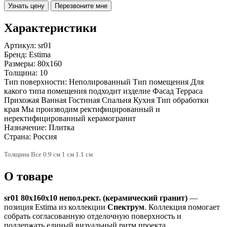
Узнать цену
Перезвоните мне
Характеристики
Артикул:
sr01
Бренд:
Estima
Размеры:
80x160
Толщина:
10
Тип поверхности:
Неполированный Тип помещения Для
какого типа помещения подходит изделие Фасад Терраса
Прихожая Ванная Гостиная Спальня Кухня Тип обработки
края Мы производим ректифицированный и
неректифицированный керамогранит
Назначение:
Плитка
Страна:
Россия
Толщина Все 0.9 см 1 см 1.1 см
О товаре
sr01 80x160x10 непол.рект. (керамический гранит)
—
позиция Estima из коллекции
Спектрум
. Коллекция помогает
собрать согласованную отделочную поверхность и
поддержать единый визуальный ритм проекта.