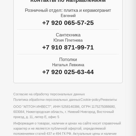
Контакты по направлениям
Розничный отдел: плитка и керамогранит
Евгений
+7 920 065-57-25
Сантехника
Юлия Плетнева
+7 910 871-99-71
Потолки
Наталья Левкина
+7 920 025-63-44
Согласие на обработку персональных данных
Политика обработки персональных данных
Cookie-policy
Реквизиты
ООО "АПТОН ИНВЕСТ", ИНН 5258140386, ОГРН 1175275088680,
603064, Нижегородская область, г. Нижний Новгород, Восточный
проезд, д. 11, литер Е, офис 5
Информация о товарах, наличии и ценах на сайте носит справочный
характер и не является публичной офертой, определяемой
положениями статей 437 и 494 ГК РФ. Актуальные цены и наличие