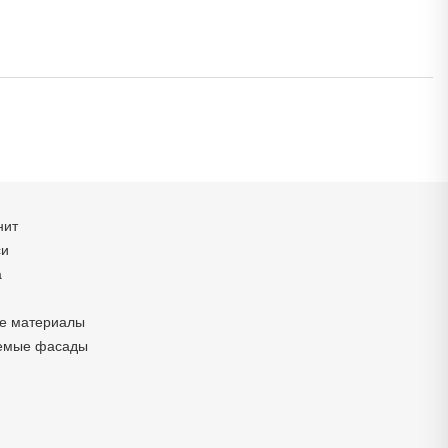
нит
си
а
е материалы
емые фасады