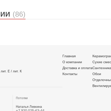
ции
(86)
Главная
Керамогра
О компании
Сухие сме
Доставка и оплата
Сантехник
лит. Е / лит. К
Контакты
Обои
Отделочны
Вентилиру
Потолки
Наталья Левкина
+7 920 025-63-44