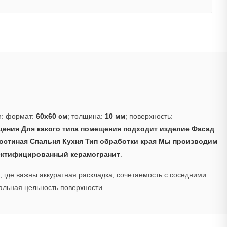
и: формат:
60x60 см
; толщина:
10 мм
; поверхность:
ения Для какого типа помещения подходит изделие Фасад
остиная Спальня Кухня Тип обработки края Мы производим
ектифицированный керамогранит
.
 где важны аккуратная раскладка, сочетаемость с соседними
альная цельность поверхности.