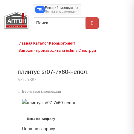
Евгений, менеджер
TEL
Плитка и керамогранит
Главная
Каталог
Керамогранит
›
›
Заводы - производители
Estima
Спектрум
›
›
›
плинтус sr07-7x60-непол.
АРТ. SR07
← Вернуться к коллекции
Цена по запросу
Цена по запросу