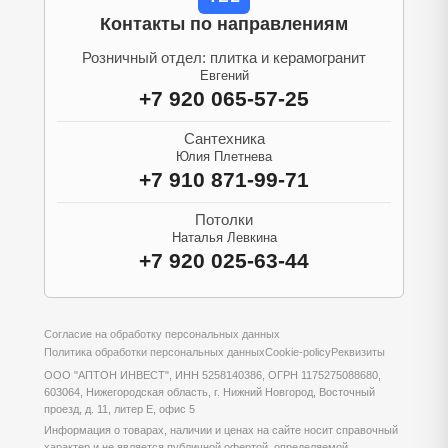
Контакты по направлениям
Розничный отдел: плитка и керамогранит
Евгений
+7 920 065-57-25
Сантехника
Юлия Плетнева
+7 910 871-99-71
Потолки
Наталья Левкина
+7 920 025-63-44
Согласие на обработку персональных данных
Политика обработки персональных данных
Cookie-policy
Реквизиты
ООО "АПТОН ИНВЕСТ", ИНН 5258140386, ОГРН 1175275088680,
603064, Нижегородская область, г. Нижний Новгород, Восточный
проезд, д. 11, литер Е, офис 5
Информация о товарах, наличии и ценах на сайте носит справочный
характер и не является публичной офертой, определяемой