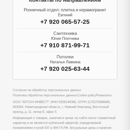
Контакты по направлениям
Розничный отдел: плитка и керамогранит
Евгений
+7 920 065-57-25
Сантехника
Юлия Плетнева
+7 910 871-99-71
Потолки
Наталья Левкина
+7 920 025-63-44
Согласие на обработку персональных данных
Политика обработки персональных данных
Cookie-policy
Реквизиты
ООО "АПТОН ИНВЕСТ", ИНН 5258140386, ОГРН 1175275088680,
603064, Нижегородская область, г. Нижний Новгород, Восточный
проезд, д. 11, литер Е, офис 5
Информация о товарах, наличии и ценах на сайте носит справочный
характер и не является публичной офертой, определяемой
положениями статей 437 и 494 ГК РФ. Актуальные цены и наличие