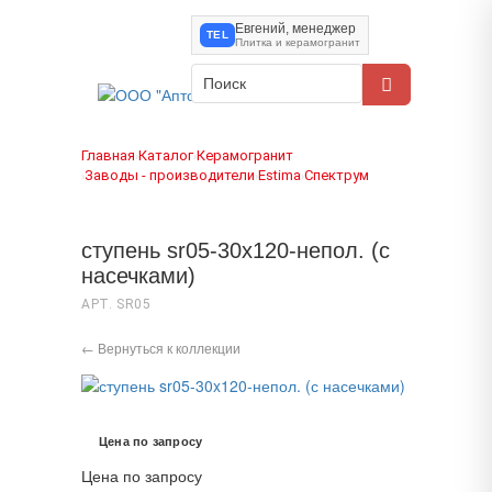
Евгений, менеджер
TEL
Плитка и керамогранит
Главная
Каталог
Керамогранит
›
›
Заводы - производители
Estima
Спектрум
›
›
›
ступень sr05-30x120-непол. (с
насечками)
АРТ. SR05
← Вернуться к коллекции
Цена по запросу
Цена по запросу