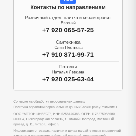
Контакты по направлениям
Розничный отдел: плитка и керамогранит
Евгений
+7 920 065-57-25
Сантехника
Юлия Плетнева
+7 910 871-99-71
Потолки
Наталья Левкина
+7 920 025-63-44
Согласие на обработку персональных данных
Политика обработки персональных данных
Cookie-policy
Реквизиты
ООО "АПТОН ИНВЕСТ", ИНН 5258140386, ОГРН 1175275088680,
603064, Нижегородская область, г. Нижний Новгород, Восточный
проезд, д. 11, литер Е, офис 5
Информация о товарах, наличии и ценах на сайте носит справочный
характер и не является публичной офертой, определяемой