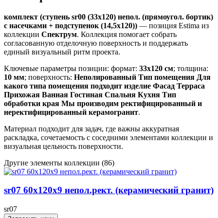
комплект (ступень sr00 (33x120) непол. (прямоугол. бортик)
с насечками + подступенок (14,5x120))
— позиция Estima из
коллекции
Спектрум
. Коллекция помогает собрать
согласованную отделочную поверхность и поддержать
единый визуальный ритм проекта.
Ключевые параметры позиции: формат:
33x120 см
; толщина:
10 мм
; поверхность:
Неполированный Тип помещения Для
какого типа помещения подходит изделие Фасад Терраса
Прихожая Ванная Гостиная Спальня Кухня Тип
обработки края Мы производим ректифицированный и
неректифицированный керамогранит
.
Материал подходит для задач, где важны аккуратная
раскладка, сочетаемость с соседними элементами коллекции и
визуальная цельность поверхности.
Другие элементы коллекции
(86)
sr07 60x120х9 непол.рект. (керамический гранит)
sr07