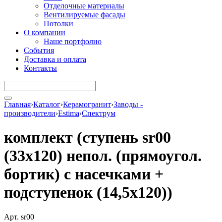
Отделочные материалы
Вентилируемые фасады
Потолки
О компании
Наше портфолио
События
Доставка и оплата
Контакты
Главная
›
Каталог
›
Керамогранит
›
Заводы -
производители
›
Estima
›
Спектрум
комплект (ступень sr00
(33x120) непол. (прямоугол.
бортик) с насечками +
подступенок (14,5x120))
Арт. sr00