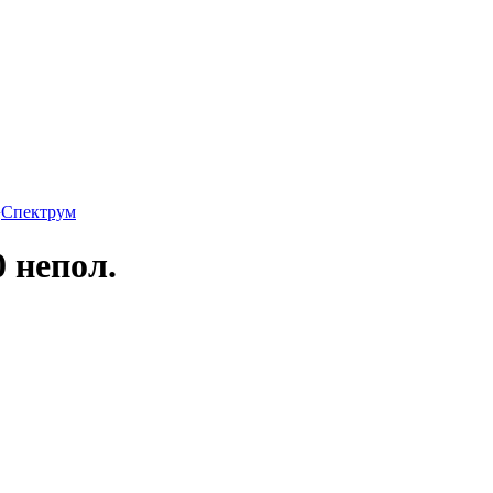
›
Спектрум
0 непол.