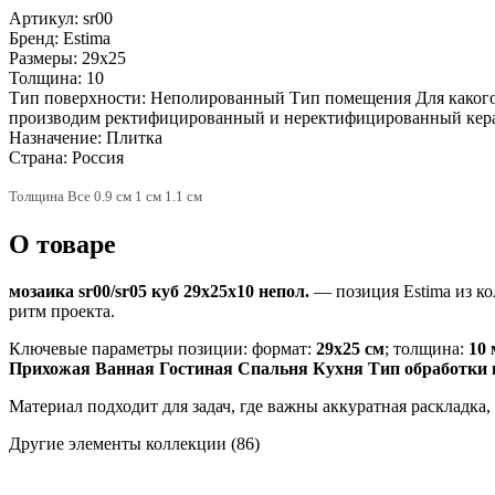
Артикул:
sr00
Бренд:
Estima
Размеры:
29x25
Толщина:
10
Тип поверхности:
Неполированный Тип помещения Для какого 
производим ректифицированный и неректифицированный кер
Назначение:
Плитка
Страна:
Россия
Толщина Все 0.9 см 1 см 1.1 см
О товаре
мозаика sr00/sr05 куб 29x25x10 непол.
— позиция Estima из к
ритм проекта.
Ключевые параметры позиции: формат:
29x25 см
; толщина:
10
Прихожая Ванная Гостиная Спальня Кухня Тип обработки
Материал подходит для задач, где важны аккуратная раскладка
Другие элементы коллекции
(86)