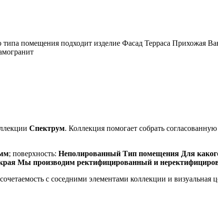
типа помещения подходит изделие Фасад Терраса Прихожая Ва
амогранит
оллекции
Спектрум
. Коллекция помогает собрать согласованну
 мм
; поверхность:
Неполированный Тип помещения Для какого
 края Мы производим ректифицированный и неректифициро
, сочетаемость с соседними элементами коллекции и визуальная 