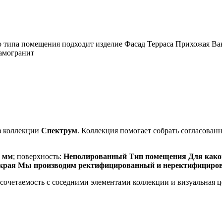
типа помещения подходит изделие Фасад Терраса Прихожая Ва
амогранит
з коллекции
Спектрум
. Коллекция помогает собрать согласова
0 мм
; поверхность:
Неполированный Тип помещения Для каког
 края Мы производим ректифицированный и неректифициро
, сочетаемость с соседними элементами коллекции и визуальная 