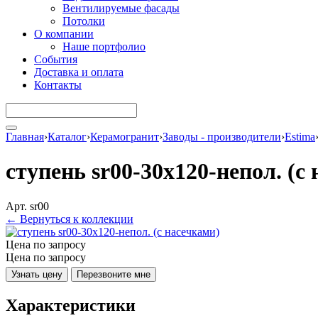
Вентилируемые фасады
Потолки
О компании
Наше портфолио
События
Доставка и оплата
Контакты
Главная
›
Каталог
›
Керамогранит
›
Заводы - производители
›
Estima
ступень sr00-30x120-непол. (с
Арт. sr00
← Вернуться к коллекции
Цена по запросу
Цена по запросу
Узнать цену
Перезвоните мне
Характеристики