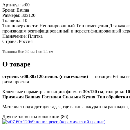
Артикул:
sr00
Бренд:
Estima
Размеры:
30x120
Толщина:
10
Тип поверхности:
Неполированный Тип помещения Для какого 
производим ректифицированный и неректифицированный кер
Назначение:
Плитка
Страна:
Россия
Толщина Все 0.9 см 1 см 1.1 см
О товаре
ступень sr00-30x120-непол. (с насечками)
— позиция Estima и
ритм проекта.
Ключевые параметры позиции: формат:
30x120 см
; толщина:
1
Прихожая Ванная Гостиная Спальня Кухня Тип обработки
Материал подходит для задач, где важны аккуратная раскладка
Другие элементы коллекции
(86)