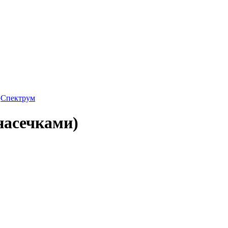
›
Спектрум
 насечками)