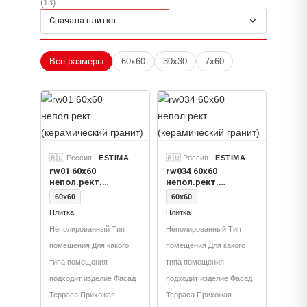
(13)
Толщина
Сначала плитка
9, 10, 8
Применение
Все размеры
60x60
30x30
7x60
Плитка
Цвет
Рейнбоу Технический керамогранит Лофт Черный
Толщина, Рейнбоу Технический керамогранит
Лофт Коричневый Толщина, Рейнбоу Технический
🇷🇺 Россия
ESTIMA
🇷🇺 Россия
ESTIMA
керамогранит Лофт Серый Толщина, Рейнбоу
rw01 60x60
rw034 60x60
Технический керамогранит Лофт Бежевый
непол.рект.
непол.рект.
Толщина
(керамический
(керамический
60x60
60x60
гранит)
гранит)
Плитка
Плитка
Неполированный Тип
Неполированный Тип
помещения Для какого
помещения Для какого
типа помещения
типа помещения
подходит изделие Фасад
подходит изделие Фасад
Терраса Прихожая
Терраса Прихожая