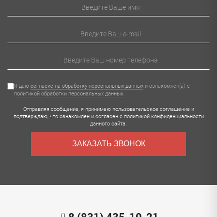
Я даю
согласие на обработку персональных данных
и ознакомлен(а) с
политикой обработки персональных данных
.
Отправляя сообщение, я принимаю
пользовательское соглашение
и
подтверждаю, что ознакомлен и согласен с
политикой конфиденциальности
данного сайта.
ЗАКАЗАТЬ ЗВОНОК
8 (831) 435-10-21