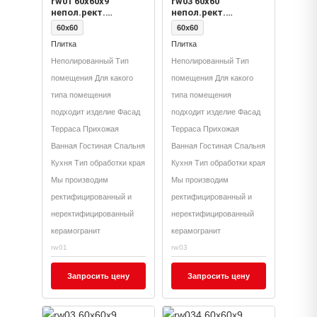
rw01 60x60x9
rw03 60x60
непол.рект.
непол.рект.
(керамический
(керамический
60x60
60x60
гранит)
гранит)
Плитка
Плитка
Неполированный Тип
Неполированный Тип
помещения Для какого
помещения Для какого
типа помещения
типа помещения
подходит изделие Фасад
подходит изделие Фасад
Терраса Прихожая
Терраса Прихожая
Ванная Гостиная Спальня
Ванная Гостиная Спальня
Кухня Тип обработки края
Кухня Тип обработки края
Мы производим
Мы производим
ректифицированный и
ректифицированный и
неректифицированный
неректифицированный
керамогранит
керамогранит
rw01
rw03
Запросить цену
Запросить цену