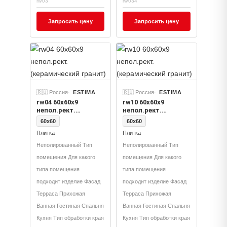
rw03
rw034
Запросить цену
Запросить цену
🇷🇺 Россия
ESTIMA
🇷🇺 Россия
ESTIMA
rw04 60x60x9
rw10 60x60x9
непол.рект.
непол.рект.
(керамический
(керамический
60x60
60x60
гранит)
гранит)
Плитка
Плитка
Неполированный Тип
Неполированный Тип
помещения Для какого
помещения Для какого
типа помещения
типа помещения
подходит изделие Фасад
подходит изделие Фасад
Терраса Прихожая
Терраса Прихожая
Ванная Гостиная Спальня
Ванная Гостиная Спальня
Кухня Тип обработки края
Кухня Тип обработки края