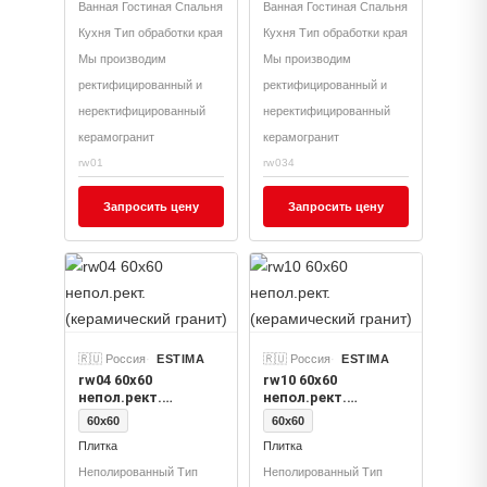
Ванная Гостиная Спальня
Ванная Гостиная Спальня
Кухня Тип обработки края
Кухня Тип обработки края
Мы производим
Мы производим
ректифицированный и
ректифицированный и
неректифицированный
неректифицированный
керамогранит
керамогранит
rw01
rw034
Запросить цену
Запросить цену
🇷🇺 Россия
ESTIMA
🇷🇺 Россия
ESTIMA
rw04 60x60
rw10 60x60
непол.рект.
непол.рект.
(керамический
(керамический
60x60
60x60
гранит)
гранит)
Плитка
Плитка
Неполированный Тип
Неполированный Тип