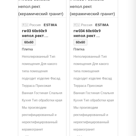
🇷🇺 Россия
ESTIMA
🇷🇺 Россия
ESTIMA
rw03 60x60x9
rw034 60x60x9
непол.рект.
непол.рект.
(керамический
(керамический
60x60
60x60
гранит)
гранит)
Плитка
Плитка
Неполированный Тип
Неполированный Тип
помещения Для какого
помещения Для какого
типа помещения
типа помещения
подходит изделие Фасад
подходит изделие Фасад
Терраса Прихожая
Терраса Прихожая
Ванная Гостиная Спальня
Ванная Гостиная Спальня
Кухня Тип обработки края
Кухня Тип обработки края
Мы производим
Мы производим
ректифицированный и
ректифицированный и
неректифицированный
неректифицированный
керамогранит
керамогранит