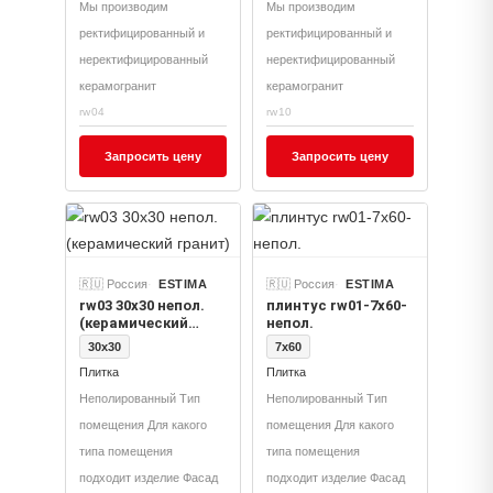
Мы производим
Мы производим
ректифицированный и
ректифицированный и
неректифицированный
неректифицированный
керамогранит
керамогранит
rw04
rw10
Запросить цену
Запросить цену
🇷🇺 Россия
ESTIMA
🇷🇺 Россия
ESTIMA
rw03 30x30 непол.
плинтус rw01-7x60-
(керамический
непол.
гранит)
30x30
7x60
Плитка
Плитка
Неполированный Тип
Неполированный Тип
помещения Для какого
помещения Для какого
типа помещения
типа помещения
подходит изделие Фасад
подходит изделие Фасад