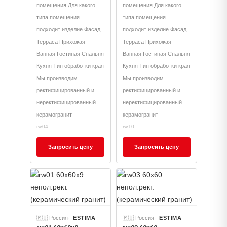
помещения Для какого
помещения Для какого
типа помещения
типа помещения
подходит изделие Фасад
подходит изделие Фасад
Терраса Прихожая
Терраса Прихожая
Ванная Гостиная Спальня
Ванная Гостиная Спальня
Кухня Тип обработки края
Кухня Тип обработки края
Мы производим
Мы производим
ректифицированный и
ректифицированный и
неректифицированный
неректифицированный
керамогранит
керамогранит
rw04
rw10
Запросить цену
Запросить цену
🇷🇺 Россия
ESTIMA
🇷🇺 Россия
ESTIMA