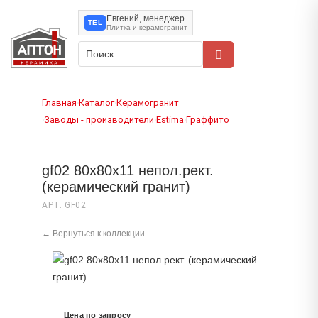
Евгений, менеджер
TEL
Плитка и керамогранит
Главная
Каталог
Керамогранит
›
›
Заводы - производители
Estima
Граффито
›
›
›
gf02 80x80x11 непол.рект.
(керамический гранит)
АРТ. GF02
← Вернуться к коллекции
Цена по запросу