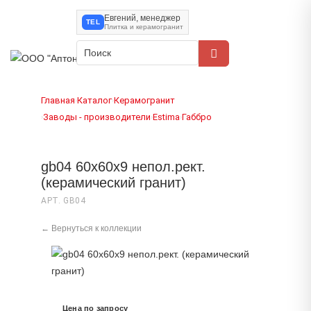
Евгений, менеджер
TEL
Плитка и керамогранит
Главная
Каталог
Керамогранит
›
›
Заводы - производители
Estima
Габбро
›
›
›
gb04 60x60x9 непол.рект.
(керамический гранит)
АРТ. GB04
← Вернуться к коллекции
Цена по запросу