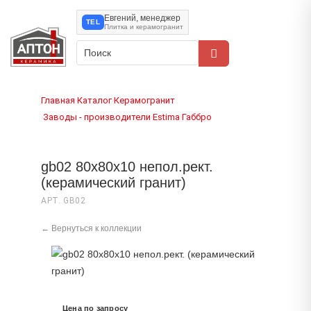
Евгений, менеджер
TEL
Плитка и керамогранит
Главная
Каталог
Керамогранит
›
›
Заводы - производители
Estima
Габбро
›
›
›
gb02 80x80x10 непол.рект.
(керамический гранит)
АРТ. GB02
← Вернуться к коллекции
Цена по запросу