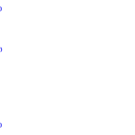
)
)
)