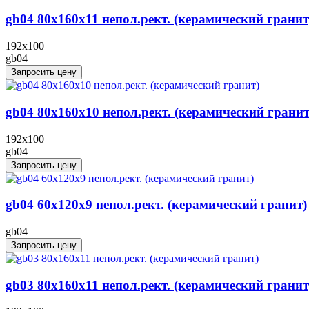
gb04 80x160x11 непол.рект. (керамический гранит
192x100
gb04
Запросить цену
gb04 80x160x10 непол.рект. (керамический гранит
192x100
gb04
Запросить цену
gb04 60x120x9 непол.рект. (керамический гранит)
gb04
Запросить цену
gb03 80x160x11 непол.рект. (керамический гранит