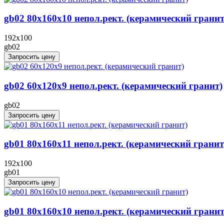
gb02 80x160x10 непол.рект. (керамический гранит
192x100
gb02
Запросить цену
gb02 60x120x9 непол.рект. (керамический гранит)
gb02
Запросить цену
gb01 80x160x11 непол.рект. (керамический гранит
192x100
gb01
Запросить цену
gb01 80x160x10 непол.рект. (керамический гранит