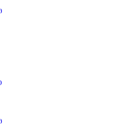
)
)
)