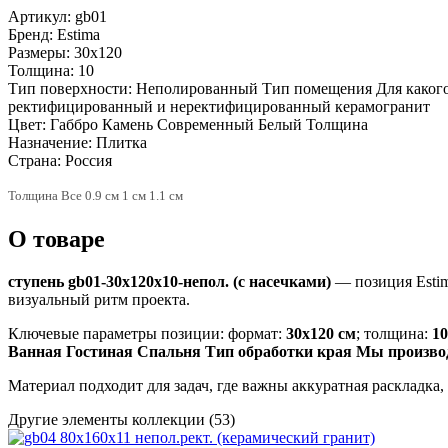
Артикул:
gb01
Бренд:
Estima
Размеры:
30x120
Толщина:
10
Тип поверхности:
Неполированный Тип помещения Для какого
ректифицированный и неректифицированный керамогранит
Цвет:
Габбро Камень Современный Белый Толщина
Назначение:
Плитка
Страна:
Россия
Толщина Все 0.9 см 1 см 1.1 см
О товаре
ступень gb01-30x120x10-непол. (с насечками)
— позиция Esti
визуальный ритм проекта.
Ключевые параметры позиции: формат:
30x120 см
; толщина:
1
Ванная Гостиная Спальня Тип обработки края Мы произв
Материал подходит для задач, где важны аккуратная раскладка
Другие элементы коллекции
(53)