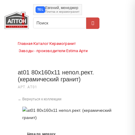
Евгений, менеджер
TEL
Плитка и керамогранит
Главная
Каталог
Керамогранит
›
›
Заводы - производители
Estima
Арти
›
›
›
at01 80x160x11 непол.рект.
(керамический гранит)
АРТ. AT01
← Вернуться к коллекции
Цена по запросу