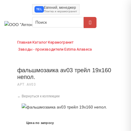
Евгений, менеджер
TEL
Плитка и керамогранит
Главная
Каталог
Керамогранит
›
›
Заводы - производители
Estima
Алавеса
›
›
›
фальшмозаика av03 трейл 19x160
непол.
АРТ. AV03
← Вернуться к коллекции
Цена по запросу