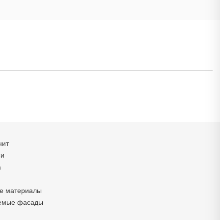
нит
си
а
е материалы
емые фасады