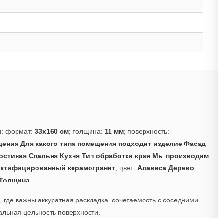
и: формат:
33x160 см
; толщина:
11 мм
; поверхность:
ения Для какого типа помещения подходит изделие Фасад
остиная Спальня Кухня Тип обработки края Мы производим
ектифицированный керамогранит
; цвет:
Алавеса Дерево
 Толщина
.
 где важны аккуратная раскладка, сочетаемость с соседними
альная цельность поверхности.