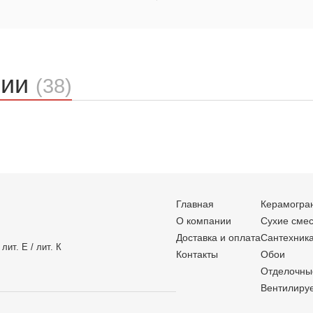
ции
(38)
Главная
Керамогра
О компании
Сухие сме
Доставка и оплата
Сантехник
лит. Е / лит. К
Контакты
Обои
Отделочны
Вентилиру