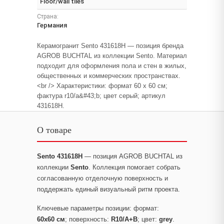
Floor/wall tiles
Страна:
Германия
Керамогранит Sento 431618H — позиция бренда
AGROB BUCHTAL из коллекции Sento. Материал
подходит для оформления пола и стен в жилых,
общественных и коммерческих пространствах.
<br /> Характеристики: формат 60 x 60 см;
фактура r10/a&#43;b; цвет серый; артикул
431618H.
О товаре
Sento 431618H
— позиция AGROB BUCHTAL из
коллекции
Sento
. Коллекция помогает собрать
согласованную отделочную поверхность и
поддержать единый визуальный ритм проекта.
Ключевые параметры позиции: формат:
60x60 см
; поверхность:
R10/A+B
; цвет:
grey
.