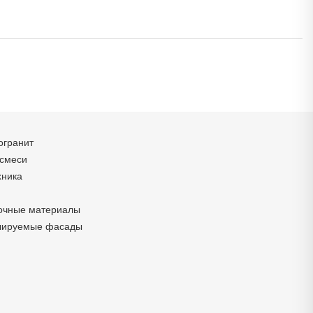
огранит
 смеси
хника
очные материалы
лируемые фасады