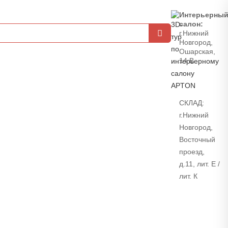
Интерьерны
салон:
г.Нижний
Новгород,
Ошарская,
14 В
СКЛАД:
г.Нижний
Новгород,
Восточный
проезд,
д.11, лит. Е /
лит. К