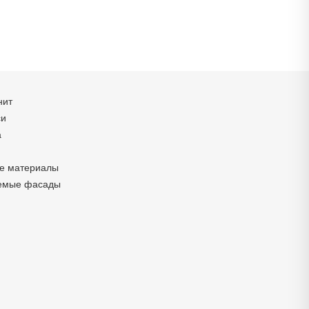
нит
си
а
е материалы
емые фасады