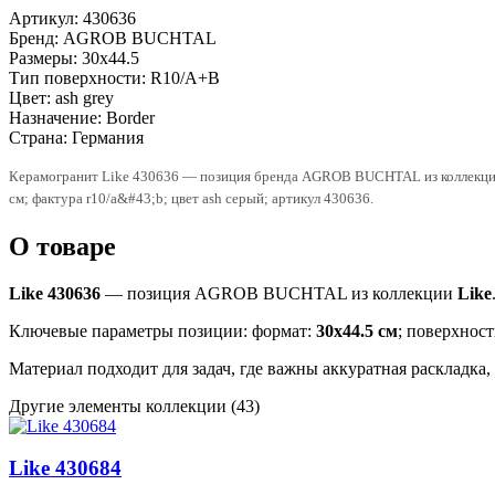
Артикул:
430636
Бренд:
AGROB BUCHTAL
Размеры:
30x44.5
Тип поверхности:
R10/A+B
Цвет:
ash grey
Назначение:
Border
Страна:
Германия
Керамогранит Like 430636 — позиция бренда AGROB BUCHTAL из коллекции L
см; фактура r10/a&#43;b; цвет ash серый; артикул 430636.
О товаре
Like 430636
— позиция AGROB BUCHTAL из коллекции
Like
Ключевые параметры позиции: формат:
30x44.5 см
; поверхност
Материал подходит для задач, где важны аккуратная раскладка
Другие элементы коллекции
(43)
Like 430684