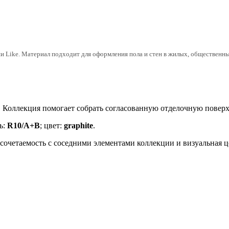
ike. Материал подходит для оформления пола и стен в жилых, общественных 
. Коллекция помогает собрать согласованную отделочную повер
ь:
R10/A+B
; цвет:
graphite
.
, сочетаемость с соседними элементами коллекции и визуальная 