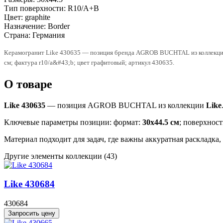
Тип поверхности:
R10/A+B
Цвет:
graphite
Назначение:
Border
Страна:
Германия
Керамогранит Like 430635 — позиция бренда AGROB BUCHTAL из коллекции L
см; фактура r10/a&#43;b; цвет графитовый; артикул 430635.
О товаре
Like 430635
— позиция AGROB BUCHTAL из коллекции
Like
Ключевые параметры позиции: формат:
30x44.5 см
; поверхност
Материал подходит для задач, где важны аккуратная раскладка
Другие элементы коллекции
(43)
Like 430684
430684
Запросить цену