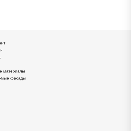
нит
си
а
е материалы
емые фасады