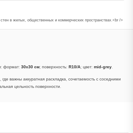
тен в жилых, общественных и коммерческих пространствах.<br />
и: формат:
30x30 см
; поверхность:
R10/A
; цвет:
mid-grey
.
 где важны аккуратная раскладка, сочетаемость с соседними
альная цельность поверхности.