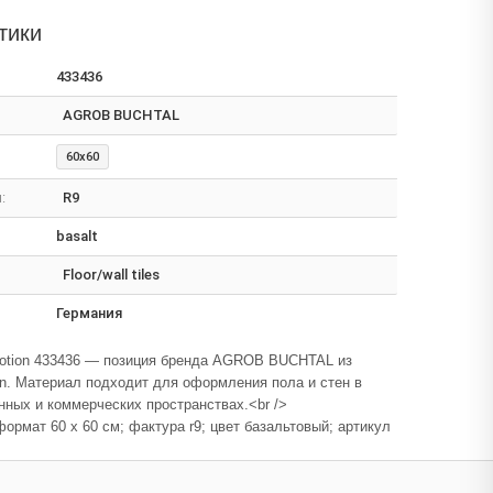
тики
433436
AGROB BUCHTAL
60x60
:
R9
basalt
Floor/wall tiles
Германия
otion 433436 — позиция бренда AGROB BUCHTAL из
n. Материал подходит для оформления пола и стен в
ных и коммерческих пространствах.<br />
формат 60 x 60 см; фактура r9; цвет базальтовый; артикул