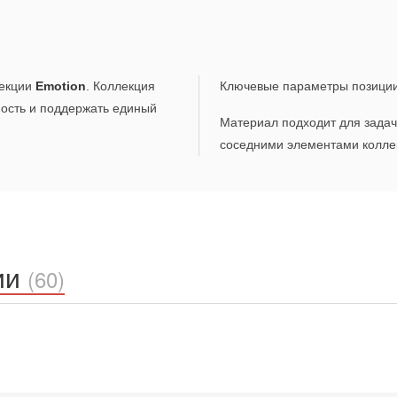
екции
Emotion
. Коллекция
Ключевые параметры позици
ность и поддержать единый
Материал подходит для задач,
соседними элементами коллек
ии
(60)