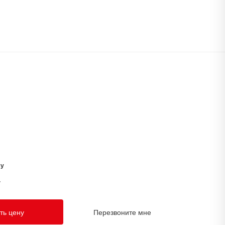
су
у
ть цену
Перезвоните мне