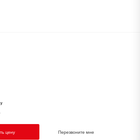
су
у
ть цену
Перезвоните мне