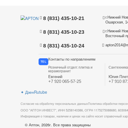
г.Нижний Нов
8 (831) 435-10-21
Ошарская, 1
г.Нижний Нов
8 (831) 435-10-23
Восточный пр
8 (831) 435-10-24
apton2014@m
Контакты по направлениям
TEL
Розничный отдел: плитка и
Сантехника
керамогранит
Евгений
Юлия Плет
+7 920 065-57-25
+7 910 87
✦
Дзен
Rutube
Согласие на обработку персональных данных
Политика обработки персо
ООО "АПТОН ИНВЕСТ", ИНН 5258140386, ОГРН 1175275088680, 603064, Ни
Информация о товарах, наличии и ценах на сайте носит справочный хар
© Аптон, 2026г. Все права защищены