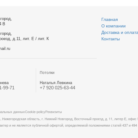
город,
Главная
4 В
О компании
Доставка и оплат
город,
оезд, д.11, лит. Е / лит. К
Контакты
ail.ru
Потолки
нева
Наталья Левкина
1-99-71
+7 920 025-63-44
нальных данных
Cookie-policy
Реквизиты
жегородская область, г. Нижний Новгород, Восточный проезд, д. 11, литер Е, офис 
актер и не является публичной офертой, определяемой положениями статей 437 и 494