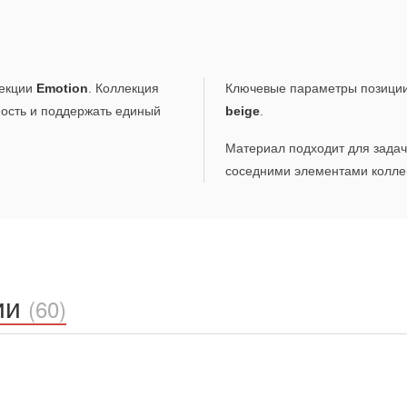
екции
Emotion
. Коллекция
Ключевые параметры позици
ность и поддержать единый
beige
.
Материал подходит для задач,
соседними элементами коллек
ии
(60)