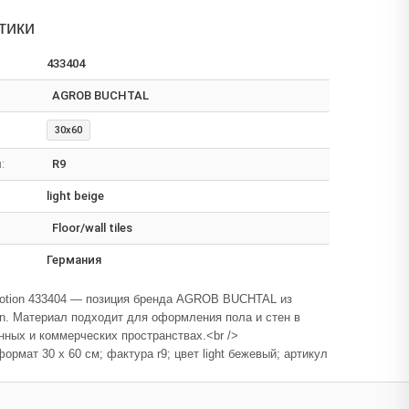
тики
433404
AGROB BUCHTAL
30x60
:
R9
light beige
Floor/wall tiles
Германия
otion 433404 — позиция бренда AGROB BUCHTAL из
n. Материал подходит для оформления пола и стен в
ных и коммерческих пространствах.<br />
ормат 30 x 60 см; фактура r9; цвет light бежевый; артикул