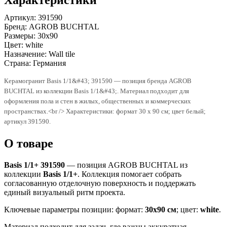
Артикул:
391590
Бренд:
AGROB BUCHTAL
Размеры:
30x90
Цвет:
white
Назначение:
Wall tile
Страна:
Германия
Керамогранит Basis 1/1&#43; 391590 — позиция бренда AGROB
BUCHTAL из коллекции Basis 1/1&#43;. Материал подходит для
оформления пола и стен в жилых, общественных и коммерческих
пространствах.<br /> Характеристики: формат 30 x 90 см; цвет белый;
артикул 391590.
О товаре
Basis 1/1+ 391590
— позиция AGROB BUCHTAL из
коллекции
Basis 1/1+
. Коллекция помогает собрать
согласованную отделочную поверхность и поддержать
единый визуальный ритм проекта.
Ключевые параметры позиции: формат:
30x90 см
; цвет:
white
.
Материал подходит для задач, где важны аккуратная