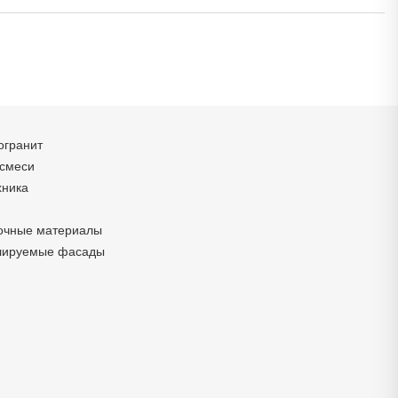
огранит
 смеси
хника
очные материалы
лируемые фасады