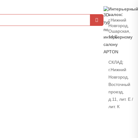
Интерьерны
салон:
г.Нижний
Новгород,
Ошарская,
14 В
СКЛАД:
г.Нижний
Новгород,
Восточный
проезд,
д.11, лит. Е /
лит. К