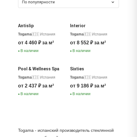
По популярности
Antislip
Interior
Togama
🇪🇸 Испания
Togama
🇪🇸 Испания
от 4 460 ₽ за м²
от 8 552 ₽ за м²
В наличии
В наличии
●
●
Pool & Wellness Spa
Sixties
Togama
🇪🇸 Испания
Togama
🇪🇸 Испания
от 2 437 ₽ за м²
от 9 186 ₽ за м²
В наличии
В наличии
●
●
Togama - испанский производитель стеклянной