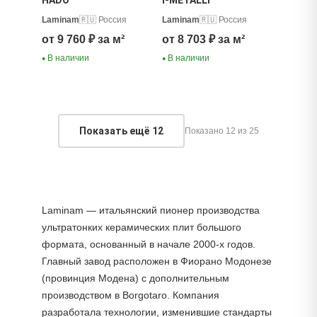
HADO
I-METALLI
Laminam
🇷🇺 Россия
Laminam
🇷🇺 Россия
от 9 760 ₽ за м²
от 8 703 ₽ за м²
В наличии
В наличии
●
●
Показать ещё
12
Показано 12 из 25
Laminam — итальянский пионер производства
ультратонких керамических плит большого
формата, основанный в начале 2000-х годов.
Главный завод расположен в Фиорано Модонезе
(провинция Модена) с дополнительным
производством в Borgotaro. Компания
разработала технологии, изменившие стандарты