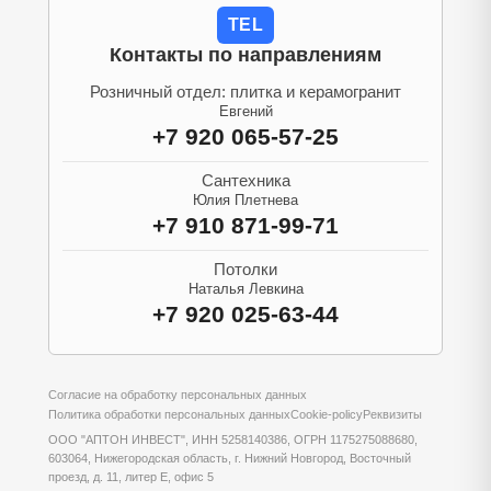
TEL
Контакты по направлениям
Розничный отдел: плитка и керамогранит
Евгений
+7 920 065-57-25
Сантехника
Юлия Плетнева
+7 910 871-99-71
Потолки
Наталья Левкина
+7 920 025-63-44
Согласие на обработку персональных данных
Политика обработки персональных данных
Cookie-policy
Реквизиты
ООО "АПТОН ИНВЕСТ", ИНН 5258140386, ОГРН 1175275088680,
603064, Нижегородская область, г. Нижний Новгород, Восточный
проезд, д. 11, литер Е, офис 5