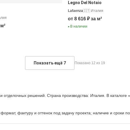
Legno Del Notaio
Lafaenza
🇮🇹 Италия
алия
от 8 616 ₽ за м²
 м²
В наличии
●
Показать ещё
7
Показано 12 из 19
и отделочных решений. Страна производства: Италия. В каталоге 
формат, фактуру и оттенок под задачу проекта; наличие и сроки п