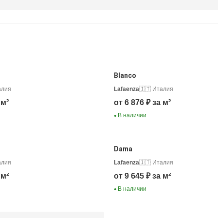
Blanco
алия
Lafaenza
🇮🇹 Италия
 м²
от 6 876 ₽ за м²
В наличии
●
Dama
алия
Lafaenza
🇮🇹 Италия
 м²
от 9 645 ₽ за м²
В наличии
●