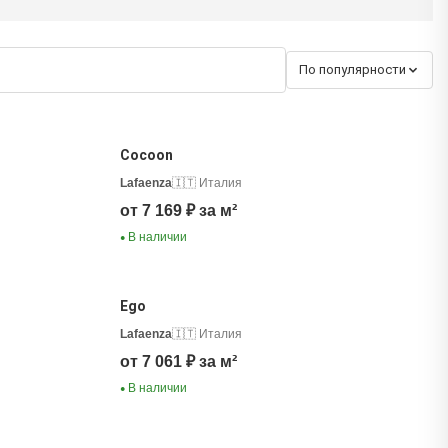
По популярности
Cocoon
Lafaenza
🇮🇹 Италия
от 7 169 ₽ за м²
В наличии
●
Ego
Lafaenza
🇮🇹 Италия
от 7 061 ₽ за м²
В наличии
●