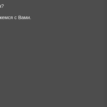
а?
жемся с Вами.