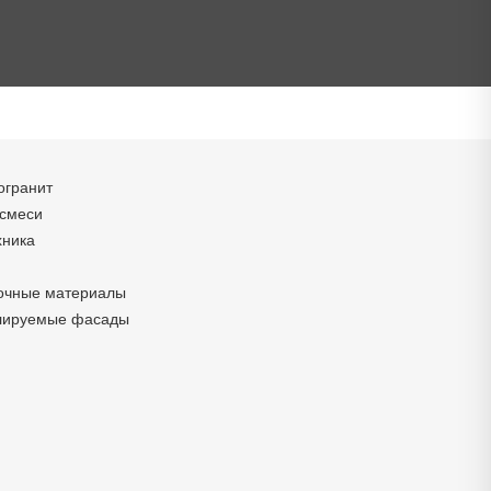
огранит
 смеси
хника
очные материалы
лируемые фасады