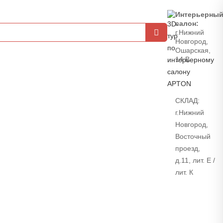
Интерьерны
салон:
г.Нижний
Новгород,
Ошарская,
14 В
СКЛАД:
г.Нижний
Новгород,
Восточный
проезд,
д.11, лит. Е /
лит. К