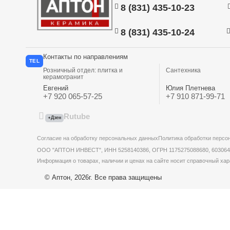
8 (831) 435-10-23
8 (831) 435-10-24
Контакты по направлениям
TEL
Розничный отдел: плитка и
Сантехника
керамогранит
Евгений
Юлия Плетнева
+7 920 065-57-25
+7 910 871-99-71
Rutube
Дзен
✦
Согласие на обработку персональных данных
Политика обработки персо
ООО "АПТОН ИНВЕСТ", ИНН 5258140386, ОГРН 1175275088680, 603064, Ни
Информация о товарах, наличии и ценах на сайте носит справочный хар
© Аптон, 2026г. Все права защищены