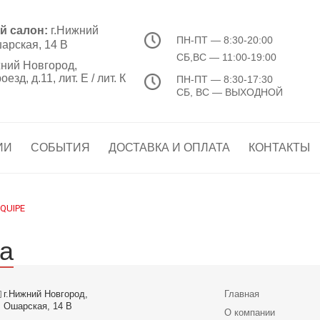
й салон:
г.Нижний
ПН-ПТ
— 8:30-20:00
арская, 14 В
СБ,ВС
— 11:00-19:00
ний Новгород,
зд, д.11, лит. Е / лит. К
ПН-ПТ
— 8:30-17:30
СБ, ВС
— ВЫХОДНОЙ
ИИ
СОБЫТИЯ
ДОСТАВКА И ОПЛАТА
КОНТАКТЫ
QUIPE
а
г.Нижний Новгород,
Главная
Ошарская, 14 В
О компании