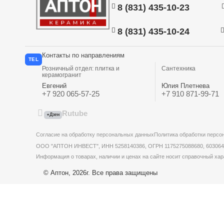
8 (831) 435-10-23
8 (831) 435-10-24
Контакты по направлениям
TEL
Розничный отдел: плитка и
Сантехника
керамогранит
Евгений
Юлия Плетнева
+7 920 065-57-25
+7 910 871-99-71
Rutube
Дзен
✦
Согласие на обработку персональных данных
Политика обработки персо
ООО "АПТОН ИНВЕСТ", ИНН 5258140386, ОГРН 1175275088680, 603064, Ни
Информация о товарах, наличии и ценах на сайте носит справочный хар
© Аптон, 2026г. Все права защищены