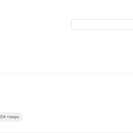
амика
204 товара