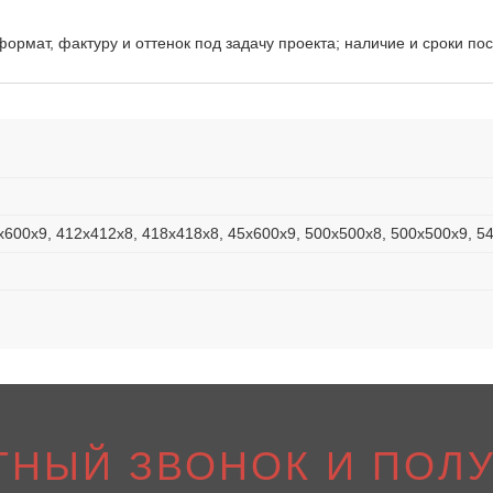
ормат, фактуру и оттенок под задачу проекта; наличие и сроки по
x600x9, 412x412x8, 418x418x8, 45x600x9, 500x500x8, 500x500x9, 5
ТНЫЙ ЗВОНОК И ПОЛУ