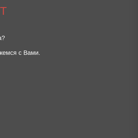
Т
а?
жемся с Вами.