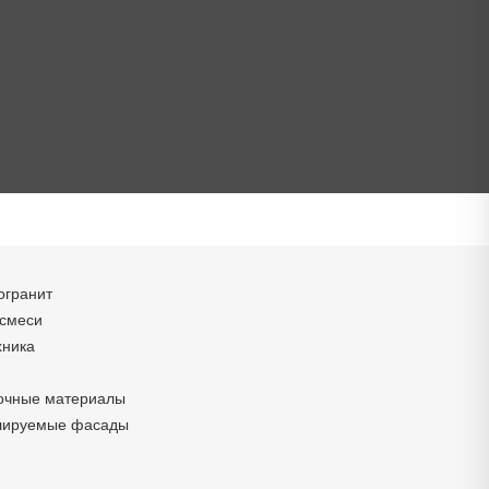
огранит
 смеси
хника
очные материалы
лируемые фасады