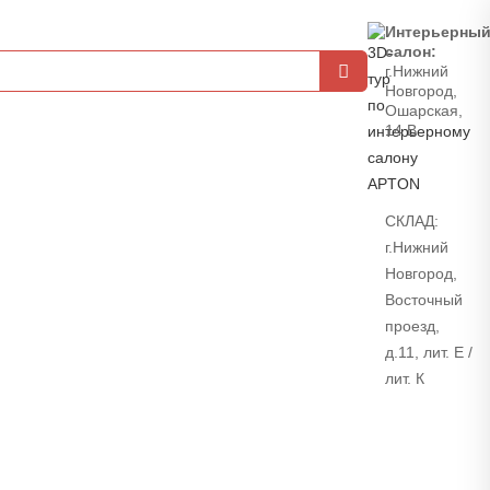
Интерьерны
салон:
г.Нижний
Новгород,
Ошарская,
14 В
СКЛАД:
г.Нижний
Новгород,
Восточный
проезд,
д.11, лит. Е /
лит. К