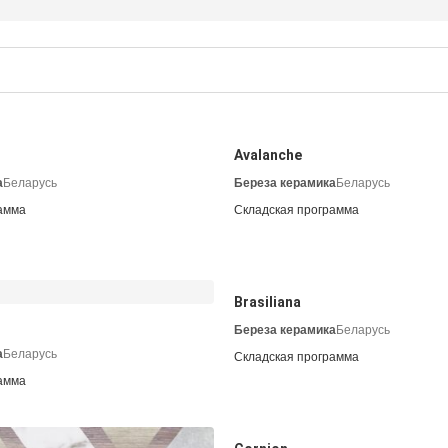
Avalanche
а
Беларусь
Береза керамика
Беларусь
амма
Складская программа
Brasiliana
Береза керамика
Беларусь
а
Беларусь
Складская программа
амма