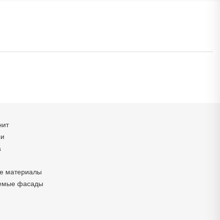
нит
си
а
е материалы
емые фасады