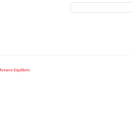
 Mosaico
Equilibrio
›