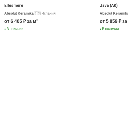
Ellesmere
Java (AK)
Absolut Keramika
🇪🇸 Испания
Absolut Keramik
от 6 405 ₽ за м²
от 5 859 ₽ за
В наличии
В наличии
●
●