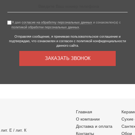
Я даю
согласие на обработку персональных данных
и ознакомлен(а) с
политикой обработки персональных данных
.
Отправляя сообщение, я принимаю
пользовательское соглашение
и
подтверждаю, что ознакомлен и согласен с
политикой конфиденциальности
данного сайта.
ЗАКАЗАТЬ ЗВОНОК
Главная
Керам
О компании
Сухие
Доставка и оплата
Санте
лит. Е / лит. К
Контакты
Обои