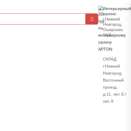
Интерьерны
салон:
г.Нижний
Новгород,
Ошарская,
14 В
СКЛАД:
г.Нижний
Новгород,
Восточный
проезд,
д.11, лит. Е /
лит. К