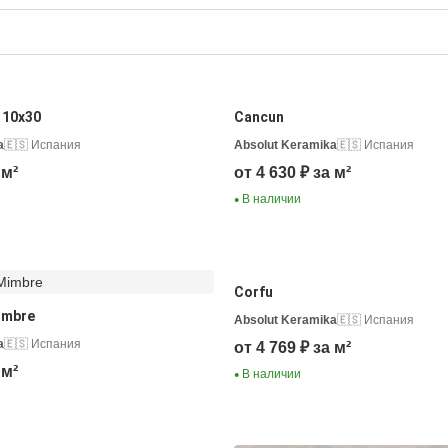
o 10х30
Cancun
a
🇪🇸 Испания
Absolut Keramika
🇪🇸 Испания
 м²
от 4 630 ₽ за м²
В наличии
●
Corfu
imbre
Absolut Keramika
🇪🇸 Испания
a
🇪🇸 Испания
от 4 769 ₽ за м²
 м²
В наличии
●