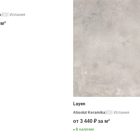
a
🇪🇸 Испания
 м²
Layen
Absolut Keramika
🇪🇸 Испания
от 3 440 ₽ за м²
В наличии
●