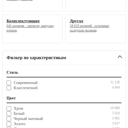
Комплектующие
Другое
641 позиция · запчасти, выпуски,
34 619 позиций · остальные
крепеж
складские позиции
Фильтр по характеристикам
Стиль
31 128
Современный
4 404
Классический
Цвет
10 008
Хром
5 626
Белый
3 902
Черный матовый
3 837
Золото