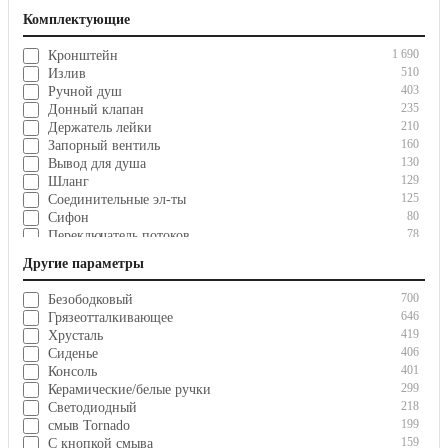
34
В нишу
Комплектующие
32
Дверь в нишу
1 690
Кронштейн
510
Излив
403
Ручной душ
235
Донный клапан
210
Держатель лейки
160
Запорный вентиль
130
Вывод для душа
129
Шланг
125
Соединительные эл-ты
80
Сифон
78
Переключатель потоков
60
Слив-перелив
Другие параметры
51
Угловые краны
44
Крепление
700
Безободковый
29
Механизм слива для WC
646
Грязеотталкивающее
419
Хрусталь
406
Сиденье
401
Консоль
299
Керамические/белые ручки
218
Светодиодный
199
смыв Tornado
159
С кнопкой смыва