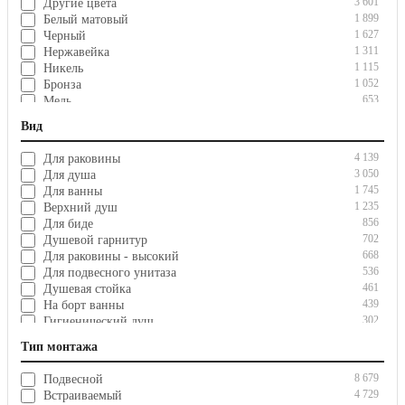
3 601
Другие цвета
1 899
Белый матовый
1 627
Черный
1 311
Нержавейка
1 115
Никель
1 052
Бронза
653
Медь
481
Латунь
Вид
436
Gun metal
318
Матовая сталь
4 139
Для раковины
304
Розовое золото
3 050
Для душа
24
Матовый хром
1 745
Для ванны
1 235
Верхний душ
856
Для биде
702
Душевой гарнитур
668
Для раковины - высокий
536
Для подвесного унитаза
461
Душевая стойка
439
На борт ванны
302
Гигиенический душ
271
Для кухни
Тип монтажа
242
Зеркало
213
Для напольного унитаза
8 679
Подвесной
164
Сауна
4 729
Встраиваемый
143
Зеркало с подсветкой