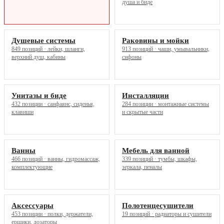
душа и биде
Душевые системы
Раковины и мойки
849 позиций · лейки, шланги,
913 позиций · чаши, умывальники,
верхний душ, кабины
сифоны
Унитазы и биде
Инсталляции
432 позиции · санфаянс, сиденья,
284 позиции · монтажные системы
клавиши
и скрытые части
Ванны
Мебель для ванной
466 позиций · ванны, гидромассаж,
339 позиций · тумбы, шкафы,
комплектующие
зеркала, пеналы
Аксессуары
Полотенцесушители
453 позиции · полки, держатели,
19 позиций · радиаторы и сушители
ершики, дозаторы