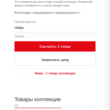
Это минимальная цена среди позиций коллекции. Конкретный
формат выбирается в списке товаров ниже.
Коллекция глазурованного керамогранита с
эффектным и роскошным дизайном в сером и черном
Производитель
оттенках. Несмотря на брутальный внешний вид,
керамогранит из этой коллекции с легкостью
Idalgo
способен создать уютную атмосферу с налетом
Страна
элегантности и шика. Дизайн коллекции ГАБРИЭЛЛА
имитирует мелкую гранитную крошку светлых тонов
Россия
Смотреть 1 товар
на фоне темного заднего плана. Матовая
Размеры
поверхность позволяет применять его в разных зонах
120x60
жилого и нежилого пространства.
Запросить цену
Поверхность
Матовая
Ниже - 1 товар коллекции
Толщина
10
Применение
Товары коллекции
Плитка
(1)